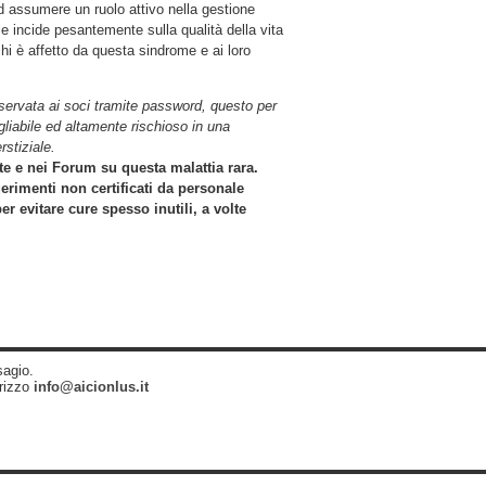
ed assumere un ruolo attivo nella gestione
ale incide pesantemente sulla qualità della vita
chi è affetto da questa sindrome e ai loro
riservata ai soci tramite password, questo per
gliabile ed altamente rischioso in una
rstiziale.
te e nei Forum su questa malattia rara.
erimenti non certificati da personale
er evitare cure spesso inutili, a volte
sagio.
irizzo
info@aicionlus.it