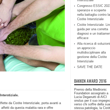
Interstiziale
Congresso ESSIC 202
speranze e scoperte
nella battaglia contro la
Cistite Interstiziale
Cistite Interstiziale: Li
guida per una corretta
diagnosi e un trattame
efficace
Alla ricerca di soluzioni
un approccio
multidisciplinare alla
gestione della Cistite
Interstiziale
SAVE THE DATE
BAKKEN AWARD 2016
Premio della Medtronic
Foundation assegnato a
Interstiziale.
Lucia Deganutti di AICI
onslus per il suo impegn
ette da Cistite Interstiziale, porta avanti a
verso chi soffre della sua
i affetti da questa malattia rara e offre
stessa patologia, la Cisti