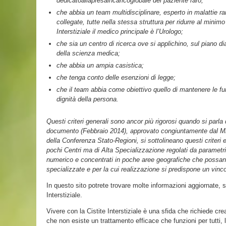
dedicatoallapresaincaricoglobale del paziente raro;
che abbia un team multidisciplinare, esperto in malattie r
collegate, tutte nella stessa struttura per ridurre al minimo
Interstiziale il medico principale è l’Urologo;
che sia un centro di ricerca ove si applichino, sul piano d
della scienza medica;
che abbia un ampia casistica;
che tenga conto delle esenzioni di legge;
che il team abbia come obiettivo quello di mantenere le funz
dignità della persona.
Questi criteri generali sono ancor più rigorosi quando si parla d
documento (Febbraio 2014), approvato congiuntamente dal Mi
della Conferenza Stato-Regioni, si sottolineano questi criteri 
pochi Centri ma di Alta Specializzazione regolati da parametri di
numerico e concentrati in poche aree geografiche che possano
specializzate e per la cui realizzazione si predispone un vinc
In questo sito potrete trovare molte informazioni aggiornate, s
Interstiziale.
Vivere con la Cistite Interstiziale è una sfida che richiede cr
che non esiste un trattamento efficace che funzioni per tutti, 