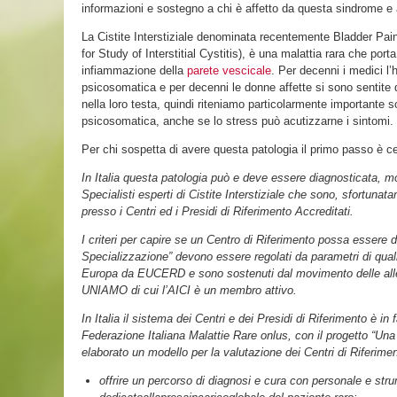
informazioni e sostegno a chi è affetto da questa sindrome e ai
La Cistite Interstiziale denominata recentemente Bladder Pai
for Study of Interstitial Cystitis), è una malattia rara che por
infiammazione della
parete vescicale
. Per decenni i medici l
psicosomatica e per decenni le donne affette si sono sentite 
nella loro testa, quindi riteniamo particolarmente importante 
psicosomatica, anche se lo stress può acutizzarne i sintomi.
Per chi sospetta di avere questa patologia il primo passo è c
In Italia questa patologia può e deve essere diagnosticata, 
Specialisti esperti di Cistite Interstiziale che sono, sfortun
presso i Centri ed i Presidi di Riferimento Accreditati.
I criteri per capire se un Centro di Riferimento possa essere d
Specializzazione” devono essere regolati da parametri di qualit
Europa da EUCERD e sono sostenuti dal movimento delle all
UNIAMO di cui l’AICI è un membro attivo.
In Italia il sistema dei Centri e dei Presidi di Riferimento è i
Federazione Italiana Malattie Rare onlus, con il progetto “Un
elaborato un modello per la valutazione dei Centri di Riferime
offrire un percorso di diagnosi e cura con personale e st