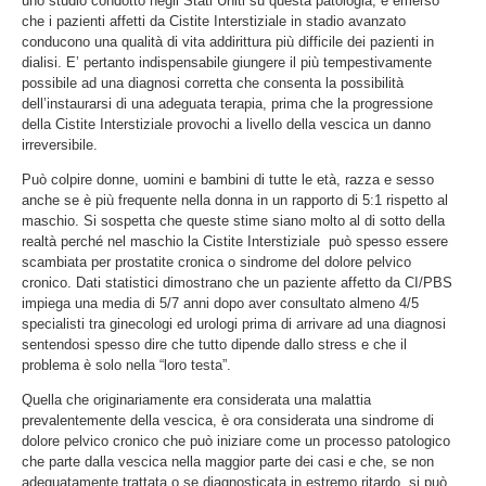
uno studio condotto negli Stati Uniti su questa patologia, è emerso
che i pazienti affetti da Cistite Interstiziale in stadio avanzato
conducono una qualità di vita addirittura più difficile dei pazienti in
dialisi. E’ pertanto indispensabile giungere il più tempestivamente
possibile ad una diagnosi corretta che consenta la possibilità
dell’instaurarsi di una adeguata terapia, prima che la progressione
della Cistite Interstiziale provochi a livello della vescica un danno
irreversibile.
Può colpire donne, uomini e bambini di tutte le età, razza e sesso
anche se è più frequente nella donna in un rapporto di 5:1 rispetto al
maschio. Si sospetta che queste stime siano molto al di sotto della
realtà perché nel maschio la Cistite Interstiziale può spesso essere
scambiata per prostatite cronica o sindrome del dolore pelvico
cronico. Dati statistici dimostrano che un paziente affetto da CI/PBS
impiega una media di 5/7 anni dopo aver consultato almeno 4/5
specialisti tra ginecologi ed urologi prima di arrivare ad una diagnosi
sentendosi spesso dire che tutto dipende dallo stress e che il
problema è solo nella “loro testa”.
Quella che originariamente era considerata una malattia
prevalentemente della vescica, è ora considerata una sindrome di
dolore pelvico cronico che può iniziare come un processo patologico
che parte dalla vescica nella maggior parte dei casi e che, se non
adeguatamente trattata o se diagnosticata in estremo ritardo, si può