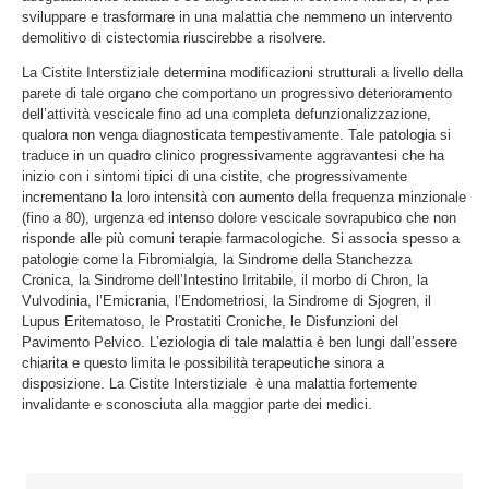
sviluppare e trasformare in una malattia che nemmeno un intervento
demolitivo di cistectomia riuscirebbe a risolvere.
La Cistite Interstiziale determina modificazioni strutturali a livello della
parete di tale organo che comportano un progressivo deterioramento
dell’attività vescicale fino ad una completa defunzionalizzazione,
qualora non venga diagnosticata tempestivamente. Tale patologia si
traduce in un quadro clinico progressivamente aggravantesi che ha
inizio con i sintomi tipici di una cistite, che progressivamente
incrementano la loro intensità con aumento della frequenza minzionale
(fino a 80), urgenza ed intenso dolore vescicale sovrapubico che non
risponde alle più comuni terapie farmacologiche. Si associa spesso a
patologie come la Fibromialgia, la Sindrome della Stanchezza
Cronica, la Sindrome dell’Intestino Irritabile, il morbo di Chron, la
Vulvodinia, l’Emicrania, l’Endometriosi, la Sindrome di Sjogren, il
Lupus Eritematoso, le Prostatiti Croniche, le Disfunzioni del
Pavimento Pelvico. L’eziologia di tale malattia è ben lungi dall’essere
chiarita e questo limita le possibilità terapeutiche sinora a
disposizione. La Cistite Interstiziale è una malattia fortemente
invalidante e sconosciuta alla maggior parte dei medici.