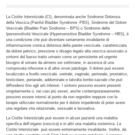
La Cistite Interstiziale (CI), denominata anche Sindrome Dolorosa
della Vescica (Painful Bladder Syndrome -PBS), Sindrome del Dolore
Vescicale (Bladder Pain Sindrome – BPS) o Sindrome della
Ipersensitività Vescicale (Hypersensitive Bladder Syndrome – HBS), è
una condizione che può diventare seriamente invalidante di
infiammazione cronica dolorosa della parete vescicale, caratterizzata
da dolore pelvico, pressione o disagio legato alla vescica associato a
sintomi del basso tratto urinario come un persistente ed urgente
bisogno di urinare da almeno sei settimane, in assenza di una
comprovata infezione e di altre ovvie patologie. Il dolore può essere
localizzato a livello vescicale, uretrale, vaginale, perineale, prostatico,
testicolare, perianale, addominale e talvolta lombo-sacrale che può
diffondersi fino agli arti inferiori. I sintomi possono essere presenti
singolarmente o, nei casi più severi, anche contemporaneamente,
possono essere intensi al punto da non regredire neppure con le
terapie utilizzate normalmente per il dolore impedendo di poter avere
una regolare vita relazionale, sessuale e lavorativa.
La Cistite Interstiziale può essere in alcuni pazienti una malattia
specifica dell’organo (vescica) e in altri una malattia sistemica. La
Cistite Interstiziale può essere estremamente invalidante. Inoltre, da