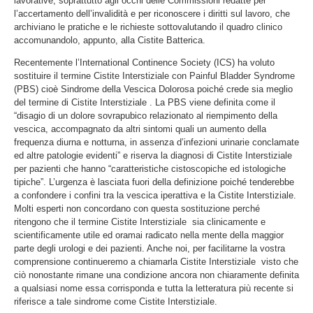
lavorative, soprattutto agli occhi delle Commissioni redatte per
l’accertamento dell’invalidità e per riconoscere i diritti sul lavoro, che
archiviano le pratiche e le richieste sottovalutando il quadro clinico
accomunandolo, appunto, alla Cistite Batterica.
Recentemente l’International Continence Society (ICS) ha voluto
sostituire il termine Cistite Interstiziale con Painful Bladder Syndrome
(PBS) cioè Sindrome della Vescica Dolorosa poiché crede sia meglio
del termine di Cistite Interstiziale . La PBS viene definita come il
“disagio di un dolore sovrapubico relazionato al riempimento della
vescica, accompagnato da altri sintomi quali un aumento della
frequenza diurna e notturna, in assenza d’infezioni urinarie conclamate
ed altre patologie evidenti” e riserva la diagnosi di Cistite Interstiziale
per pazienti che hanno “caratteristiche cistoscopiche ed istologiche
tipiche”. L’urgenza è lasciata fuori della definizione poiché tenderebbe
a confondere i confini tra la vescica iperattiva e la Cistite Interstiziale.
Molti esperti non concordano con questa sostituzione perché
ritengono che il termine Cistite Interstiziale sia clinicamente e
scientificamente utile ed oramai radicato nella mente della maggior
parte degli urologi e dei pazienti. Anche noi, per facilitarne la vostra
comprensione continueremo a chiamarla Cistite Interstiziale visto che
ciò nonostante rimane una condizione ancora non chiaramente definita
a qualsiasi nome essa corrisponda e tutta la letteratura più recente si
riferisce a tale sindrome come Cistite Interstiziale.