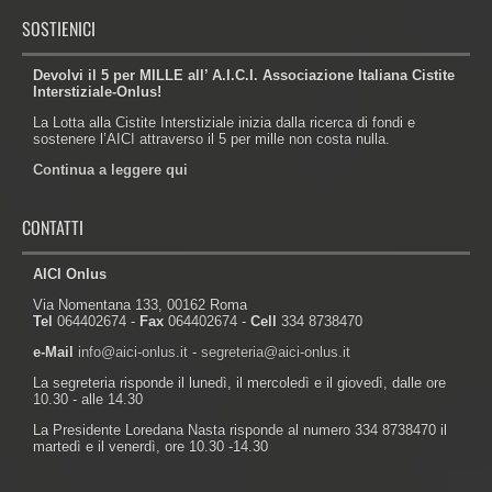
SOSTIENICI
Devolvi il 5 per MILLE all’ A.I.C.I. Associazione Italiana Cistite
Interstiziale-Onlus!
La Lotta alla Cistite Interstiziale inizia dalla ricerca di fondi e
sostenere l’AICI attraverso il 5 per mille non costa nulla.
Continua a leggere qui
CONTATTI
AICI Onlus
Via Nomentana 133, 00162 Roma
Tel
064402674 -
Fax
064402674 -
Cell
334 8738470
e-Mail
info@aici-onlus.it
-
segreteria@aici-onlus.it
La segreteria risponde il lunedì, il mercoledì e il giovedì, dalle ore
10.30 - alle 14.30
La Presidente Loredana Nasta risponde al numero 334 8738470 il
martedì e il venerdì, ore 10.30 -14.30