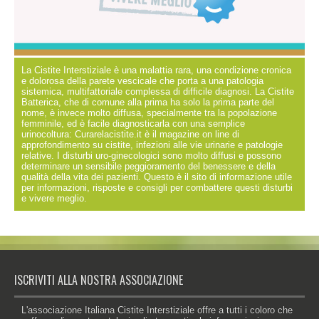
La Cistite Interstiziale è una malattia rara, una condizione cronica
e dolorosa della parete vescicale che porta a una patologia
sistemica, multifattoriale complessa di difficile diagnosi. La Cistite
Batterica, che di comune alla prima ha solo la prima parte del
nome, è invece molto diffusa, specialmente tra la popolazione
femminile, ed è facile diagnosticarla con una semplice
urinocoltura: Curarelacistite.it è il magazine on line di
approfondimento su cistite, infezioni alle vie urinarie e patologie
relative. I disturbi uro-ginecologici sono molto diffusi e possono
determinare un sensibile peggioramento del benessere e della
qualità della vita dei pazienti. Questo è il sito di informazione utile
per informazioni, risposte e consigli per combattere questi disturbi
e vivere meglio.
ISCRIVITI ALLA NOSTRA ASSOCIAZIONE
L'associazione Italiana Cistite Interstiziale offre a tutti i coloro che