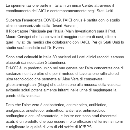
La sperimentazione parte in Italia in un unico Centro attraverso il
coordinamento dell’AICI e contemporaneamente negli Stati Uniti.
Superata l’emergenza COVID-19, l’AICI onlus è partita con lo studio
clinico sponsorizzato dalla Desert Harvest,
Il Ricercatore Principale per l’Italia (Main Investigator) sarà il Prof.
Mauro Cervigni che ha coinvolto il maggior numero di casi, oltre a
quelli inviati dai medici che collaborano con l’AICI. Per gli Stati Uniti lo
studio sarà condotto dal Dr. Evens.
Sono stati coinvolti in Italia 30 pazienti ed i dati clinici raccolti saranno
elaborati dai ricercatori Statunitensi.
DH-002 è un prodotto unico nel suo genere per l’alta concentrazione di
sostanze nutritive oltre che per il metodo di lavorazione raffinato ed
ultra tecnologico che permette all’Aloe Vera di conservare i
glicosaminoglicani (Gags) che aderiscono alla mucosa della vescica,
evitando soluti potenzialmente irritanti nelle urine di raggiungere la
parete della vescica.
Dato che l’aloe vera è antibatterico, antimicotico, antibiotico,
analgesico, anestetico, antisettico, antivirale, antimicrobico,
antifungino e anti-infiammatorio, e inoltre non sono stati riscontrati
acuti, è un prodotto che può essere molto efficacie nel lenire i sintomi
e migliorare la qualità di vita di chi soffre di IC/BPS.