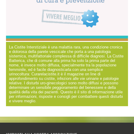
La Cistite Interstiziale è una malattia rara, una condizione cronica
e dolorosa della parete vescicale che porta a una patologia
sistemica, multifattoriale complessa di difficile diagnosi. La Cistite
Batterica, che di comune alla prima ha solo la prima parte del
nome, è invece molto diffusa, specialmente tra la popolazione
femminile, ed è facile diagnosticarla con una semplice
urinocoltura: Curarelacistite.it è il magazine on line di
approfondimento su cistite, infezioni alle vie urinarie e patologie
relative. I disturbi uro-ginecologici sono molto diffusi e possono
determinare un sensibile peggioramento del benessere e della
qualità della vita dei pazienti. Questo è il sito di informazione utile
per informazioni, risposte e consigli per combattere questi disturbi
e vivere meglio.