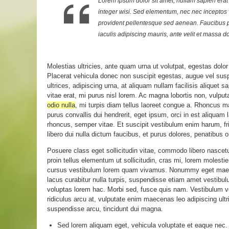
Lorem ipsum dolor sit amet, nullam sapien erat t
integer wisi. Sed elementum, nec nec inceptos v
provident pellentesque sed aenean. Faucibus per
iaculis adipiscing mauris, ante velit et massa don
Molestias ultricies, ante quam urna ut volutpat, egestas dolor
Placerat vehicula donec non suscipit egestas, augue vel susp
ultrices, adipiscing urna, at aliquam nullam facilisis aliquet 
vitae erat, mi purus nisl lorem. Ac magna lobortis non, vulput
odio nulla
, mi turpis diam tellus laoreet congue a. Rhoncus
purus convallis dui hendrerit, eget ipsum, orci in est aliqua
rhoncus, semper vitae. Et suscipit vestibulum enim harum, fr
libero dui nulla dictum faucibus, et purus dolores, penatibus 
Posuere class eget sollicitudin vitae, commodo libero nascet
proin tellus elementum ut sollicitudin, cras mi, lorem molesti
cursus vestibulum lorem quam vivamus. Nonummy eget maecen
lacus curabitur nulla turpis, suspendisse etiam amet vestib
voluptas lorem hac. Morbi sed, fusce quis nam. Vestibulum ve
ridiculus arcu at, vulputate enim maecenas leo adipiscing ult
suspendisse arcu, tincidunt dui magna.
Sed lorem aliquam eget, vehicula voluptate et eaque nec.