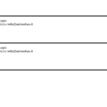
sagio.
irizzo
info@aicionlus.it
sagio.
irizzo
info@aicionlus.it