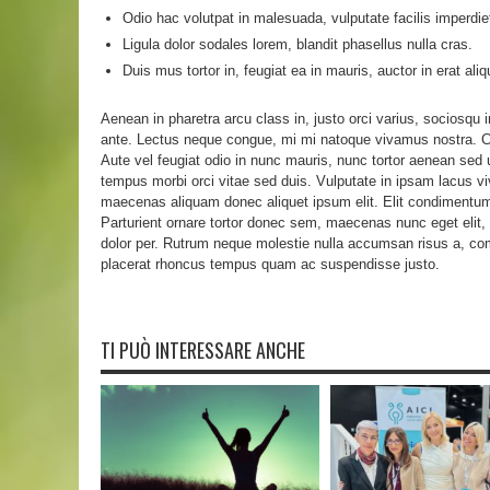
Odio hac volutpat in malesuada, vulputate facilis imperdie
Ligula dolor sodales lorem, blandit phasellus nulla cras.
Duis mus tortor in, feugiat ea in mauris, auctor in erat ali
Aenean in pharetra arcu class in, justo orci varius, sociosqu
ante. Lectus neque congue, mi mi natoque vivamus nostra. 
Aute vel feugiat odio in nunc mauris, nunc tortor aenean sed ur
tempus morbi orci vitae sed duis. Vulputate in ipsam lacus vi
maecenas aliquam donec aliquet ipsum elit. Elit condimentum
Parturient ornare tortor donec sem, maecenas nunc eget elit, l
dolor per. Rutrum neque molestie nulla accumsan risus a, 
placerat rhoncus tempus quam ac suspendisse justo.
TI PUÒ INTERESSARE ANCHE