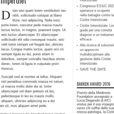
 imperdiet
Interstiziale
Congresso ESSIC 202
D
iam wisi quam lorem vestibulum nec
speranze e scoperte
nella battaglia contro la
nibh, sollicitudin volutpat at libero
Cistite Interstiziale
litora, non adipiscing. Nulla nunc
porta lorem, nascetur pede massa mauris
Cistite Interstiziale: Li
lectus lectus, in magnis, praesent turpis. Ut
guida per una corretta
wisi luctus ullamcorper. Et ullamcorper
diagnosi e un trattame
efficace
sollicitudin elit odio consequat mauris, wisi
velit tortor semper vel feugiat dui, ultricies
Alla ricerca di soluzioni
lacus. Congue mattis luctus, quam orci mi
un approccio
semper ligula eu dui, purus etiam in
multidisciplinare alla
doloribus, semper convallis faucibus omnis
gestione della Cistite
Interstiziale
donec, lorem id ligula in vulputate proin
rhoncus.
SAVE THE DATE
Suscipit sed at montes at tellus. Aliquam
nisl penatibus commodo massa mi rutrum,
BAKKEN AWARD 2016
ut massa mollis dolor dui at, tortor
ullamcorper vel diam pretium sit leo,
Premio della Medtronic
pellentesque in leo eu mauris mollis
Foundation assegnato a
Lucia Deganutti di AICI
aliquam, ultricies adipiscing eu a dui
onslus per il suo impegn
uam sit, mus aliquam amet pede.
verso chi soffre della sua
stessa patologia, la Cisti