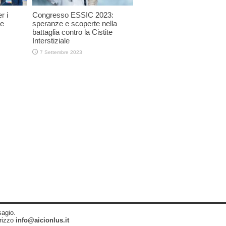
r i
Congresso ESSIC 2023:
te
speranze e scoperte nella
battaglia contro la Cistite
Interstiziale
7 Settembre 2023
sagio.
irizzo
info@aicionlus.it