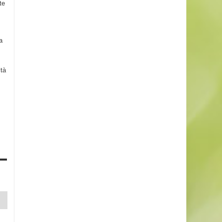
te
a
ità