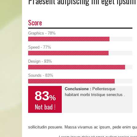
Praesent adipiscing mi eget ipsum
Score
Graphics - 78%
Speed - 77%
Design - 93%
Sounds - 83%
Conclusione :
Pellentesque
83
habitant morbi tristique senectus .
%
Not bad !
sollicitudin posuere. Massa vivamus ac ipsum, pede enim q