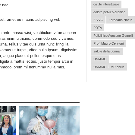
cistite interstiziale
t nec.
dolore pelvico cronico
quet, amet eu mauris adipiscing vel.
ESSIC
Loredana Nasta
PDTA
 in ante massa wisi, vestibulum vitae aenean
Policlinico Agostino Gemelli
Cras enim ultricies, commodo sed vivamus.
Prof. Mauro Cervigni
na, tellus vitae duis urna nunc fringilla,
vamus ut turpis, vitae nulla ipsum, dignissim
salute della donna.
, augue placerat pellentesque cras.
UNIAMO
igula a mattis lectus, justo tempor arcu in
commodo lorem mi nonummy nulla mus,
UNIAMO FIMR onlus