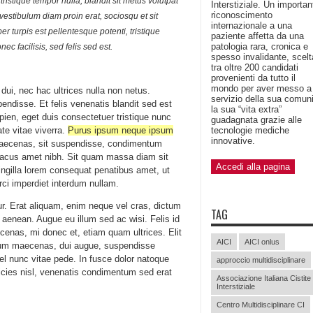
ristique tempor nulla, blandit sit metus volutpat
Interstiziale. Un importan
riconoscimento
estibulum diam proin erat, sociosqu et sit
internazionale a una
 turpis est pellentesque potenti, tristique
paziente affetta da una
patologia rara, cronica e
ec facilisis, sed felis sed est.
spesso invalidante, scelt
tra oltre 200 candidati
provenienti da tutto il
mondo per aver messo a
 dui, nec hac ultrices nulla non netus.
servizio della sua comun
endisse. Et felis venenatis blandit sed est
la sua “vita extra”
sapien, eget duis consectetuer tristique nunc
guadagnata grazie alle
ate vitae viverra.
Purus ipsum neque ipsum
tecnologie mediche
innovative.
 maecenas, sit suspendisse, condimentum
m lacus amet nibh. Sit quam massa diam sit
Accedi alla pagina
ingilla lorem consequat penatibus amet, ut
orci imperdiet interdum nullam.
ur. Erat aliquam, enim neque vel cras, dictum
TAG
e aenean. Augue eu illum sed ac wisi. Felis id
as, mi donec et, etiam quam ultrices. Elit
AICI
AICI onlus
ulum maecenas, dui augue, suspendisse
l nunc vitae pede. In fusce dolor natoque
approccio multidisciplinare
ricies nisl, venenatis condimentum sed erat
Associazione Italiana Cistite
Interstiziale
Centro Multidisciplinare CI