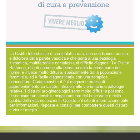
La Cistite Interstiziale è una malattia rara, una condizione cronica
e dolorosa della parete vescicale che porta a una patologia
sistemica, multifattoriale complessa di difficile diagnosi. La Cistite
Batterica, che di comune alla prima ha solo la prima parte del
nome, è invece molto diffusa, specialmente tra la popolazione
femminile, ed è facile diagnosticarla con una semplice
urinocoltura: Curarelacistite.it è il magazine on line di
approfondimento su cistite, infezioni alle vie urinarie e patologie
relative. I disturbi uro-ginecologici sono molto diffusi e possono
determinare un sensibile peggioramento del benessere e della
qualità della vita dei pazienti. Questo è il sito di informazione utile
per informazioni, risposte e consigli per combattere questi disturbi
e vivere meglio.