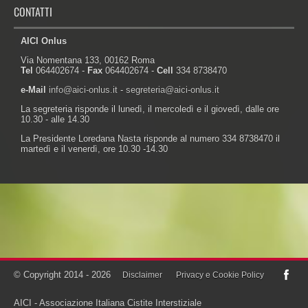
CONTATTI
AICI Onlus
Via Nomentana 133, 00162 Roma
Tel
064402674 -
Fax
064402674 -
Cell
334 8738470
e-Mail
info@aici-onlus.it
-
segreteria@aici-onlus.it
La segreteria risponde il lunedì, il mercoledì e il giovedì, dalle ore
10.30 - alle 14.30
La Presidente Loredana Nasta risponde al numero 334 8738470 il
martedì e il venerdì, ore 10.30 -14.30
Powered by:
© Copyright 2014 - 2026
Disclaimer
Privacy e Cookie Policy
AICI - Associazione Italiana Cistite Interstiziale