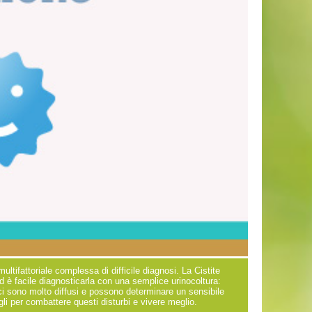
ltifattoriale complessa di difficile diagnosi. La Cistite
d è facile diagnosticarla con una semplice urinocoltura:
ogici sono molto diffusi e possono determinare un sensibile
gli per combattere questi disturbi e vivere meglio.