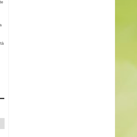
te
a
ità