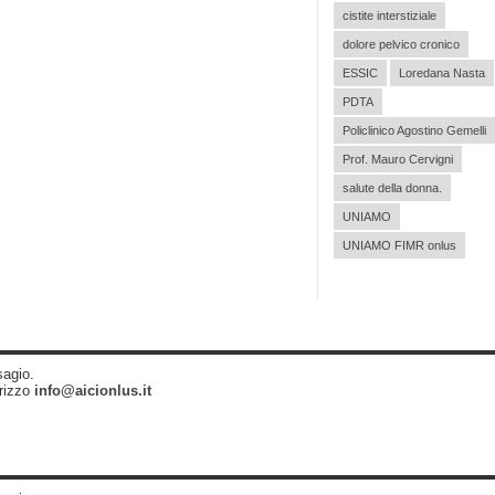
cistite interstiziale
dolore pelvico cronico
ESSIC
Loredana Nasta
PDTA
Policlinico Agostino Gemelli
Prof. Mauro Cervigni
salute della donna.
UNIAMO
UNIAMO FIMR onlus
sagio.
irizzo
info@aicionlus.it