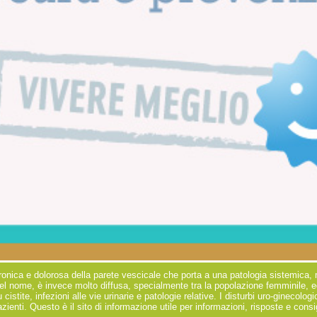
ronica e dolorosa della parete vescicale che porta a una patologia sistemica, mu
el nome, è invece molto diffusa, specialmente tra la popolazione femminile, e
 cistite, infezioni alle vie urinarie e patologie relative. I disturbi uro-ginecol
ienti. Questo è il sito di informazione utile per informazioni, risposte e consi