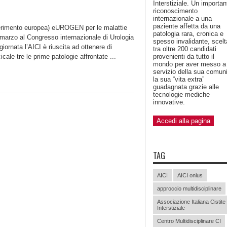
Interstiziale. Un importan
riconoscimento
internazionale a una
paziente affetta da una
erimento europea) eUROGEN per le malattie
patologia rara, cronica e
 marzo al Congresso internazionale di Urologia
spesso invalidante, scelt
ornata l’AICI è riuscita ad ottenere di
tra oltre 200 candidati
cale tre le prime patologie affrontate ...
provenienti da tutto il
mondo per aver messo a
servizio della sua comun
la sua “vita extra”
guadagnata grazie alle
tecnologie mediche
innovative.
Accedi alla pagina
TAG
AICI
AICI onlus
approccio multidisciplinare
Associazione Italiana Cistite
Interstiziale
Centro Multidisciplinare CI