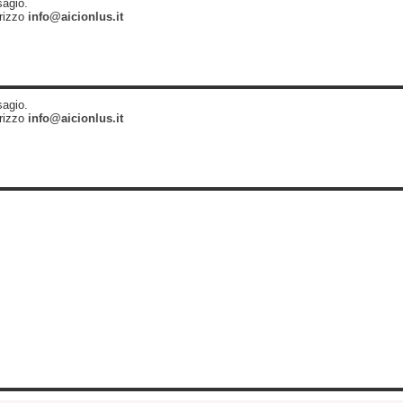
sagio.
irizzo
info@aicionlus.it
sagio.
irizzo
info@aicionlus.it