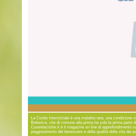
La Cistite Interstiziale è una malattia rara, una condizione c
Batterica, che di comune alla prima ha solo la prima parte d
Curarelacistite.it è il magazine on line di approfondimento su
peggioramento del benessere e della qualità della vita dei paz