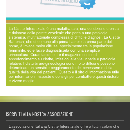
La Cistite Interstiziale è una malattia rara, una condizione cronica
e dolorosa della parete vescicale che porta a una patologia
sistemica, multifattoriale complessa di difficile diagnosi. La Cistite
Batterica, che di comune alla prima ha solo la prima parte del
nome, è invece molto diffusa, specialmente tra la popolazione
femminile, ed è facile diagnosticarla con una semplice
urinocoltura: Curarelacistite.it è il magazine on line di
approfondimento su cistite, infezioni alle vie urinarie e patologie
relative. I disturbi uro-ginecologici sono molto diffusi e possono
determinare un sensibile peggioramento del benessere e della
qualità della vita dei pazienti. Questo è il sito di informazione utile
per informazioni, risposte e consigli per combattere questi disturbi
e vivere meglio.
ISCRIVITI ALLA NOSTRA ASSOCIAZIONE
L'associazione Italiana Cistite Interstiziale offre a tutti i coloro che