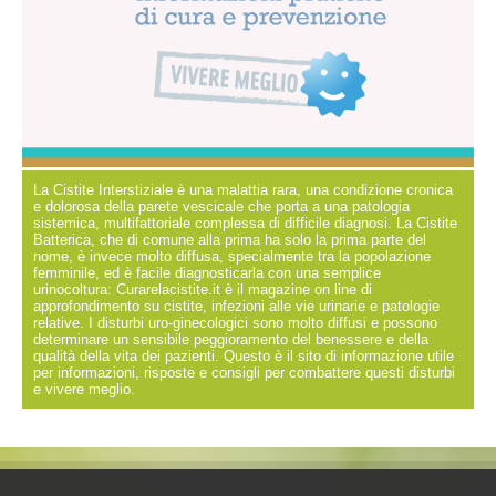
La Cistite Interstiziale è una malattia rara, una condizione cronica
e dolorosa della parete vescicale che porta a una patologia
sistemica, multifattoriale complessa di difficile diagnosi. La Cistite
Batterica, che di comune alla prima ha solo la prima parte del
nome, è invece molto diffusa, specialmente tra la popolazione
femminile, ed è facile diagnosticarla con una semplice
urinocoltura: Curarelacistite.it è il magazine on line di
approfondimento su cistite, infezioni alle vie urinarie e patologie
relative. I disturbi uro-ginecologici sono molto diffusi e possono
determinare un sensibile peggioramento del benessere e della
qualità della vita dei pazienti. Questo è il sito di informazione utile
per informazioni, risposte e consigli per combattere questi disturbi
e vivere meglio.