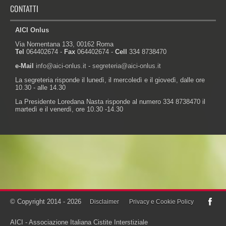
CONTATTI
AICI Onlus
Via Nomentana 133, 00162 Roma
Tel
064402674 -
Fax
064402674 -
Cell
334 8738470
e-Mail
info@aici-onlus.it
-
segreteria@aici-onlus.it
La segreteria risponde il lunedì, il mercoledì e il giovedì, dalle ore
10.30 - alle 14.30
La Presidente Loredana Nasta risponde al numero 334 8738470 il
martedì e il venerdì, ore 10.30 -14.30
Powered by:
© Copyright 2014 - 2026
Disclaimer
Privacy e Cookie Policy
AICI - Associazione Italiana Cistite Interstiziale