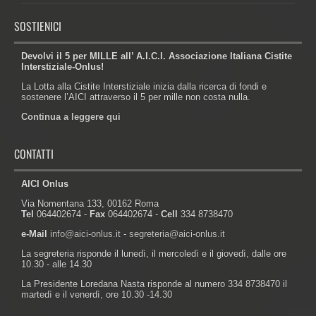
SOSTIENICI
Devolvi il 5 per MILLE all’ A.I.C.I. Associazione Italiana Cistite
Interstiziale-Onlus!
La Lotta alla Cistite Interstiziale inizia dalla ricerca di fondi e
sostenere l’AICI attraverso il 5 per mille non costa nulla.
Continua a leggere qui
CONTATTI
AICI Onlus
Via Nomentana 133, 00162 Roma
Tel
064402674 -
Fax
064402674 -
Cell
334 8738470
e-Mail
info@aici-onlus.it
-
segreteria@aici-onlus.it
La segreteria risponde il lunedì, il mercoledì e il giovedì, dalle ore
10.30 - alle 14.30
La Presidente Loredana Nasta risponde al numero 334 8738470 il
martedì e il venerdì, ore 10.30 -14.30