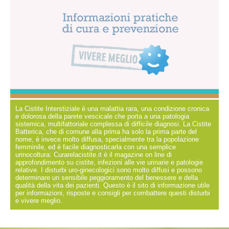
La Cistite Interstiziale è una malattia rara, una condizione cronica
e dolorosa della parete vescicale che porta a una patologia
sistemica, multifattoriale complessa di difficile diagnosi. La Cistite
Batterica, che di comune alla prima ha solo la prima parte del
nome, è invece molto diffusa, specialmente tra la popolazione
femminile, ed è facile diagnosticarla con una semplice
urinocoltura: Curarelacistite.it è il magazine on line di
approfondimento su cistite, infezioni alle vie urinarie e patologie
relative. I disturbi uro-ginecologici sono molto diffusi e possono
determinare un sensibile peggioramento del benessere e della
qualità della vita dei pazienti. Questo è il sito di informazione utile
per informazioni, risposte e consigli per combattere questi disturbi
e vivere meglio.