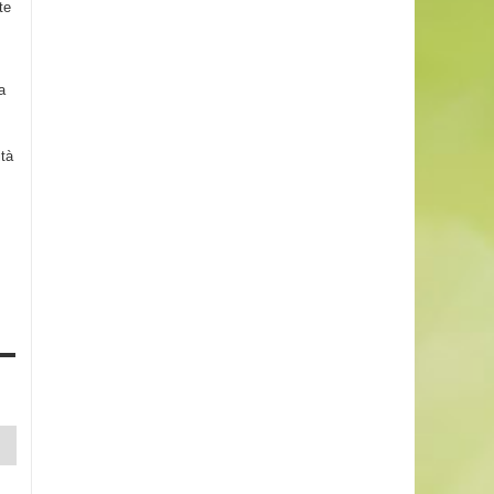
te
a
ità