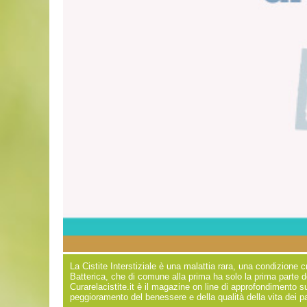
La Cistite Interstiziale è una malattia rara, una condizione c
Batterica, che di comune alla prima ha solo la prima parte d
Curarelacistite.it è il magazine on line di approfondimento su
peggioramento del benessere e della qualità della vita dei paz