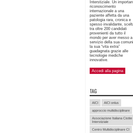
Interstiziale. Un importan
riconoscimento
internazionale a una
paziente affetta da una
patologia rara, cronica e
spesso invalidante, scelt
tra oltre 200 candidati
provenienti da tutto il
mondo per aver messo a
servizio della sua comun
la sua “vita extra”
guadagnata grazie alle
tecnologie mediche
innovative.
Accedi alla pagina
TAG
AICI
AICI onlus
approccio multidisciplinare
Associazione Italiana Cistite
Interstiziale
Centro Multidisciplinare CI