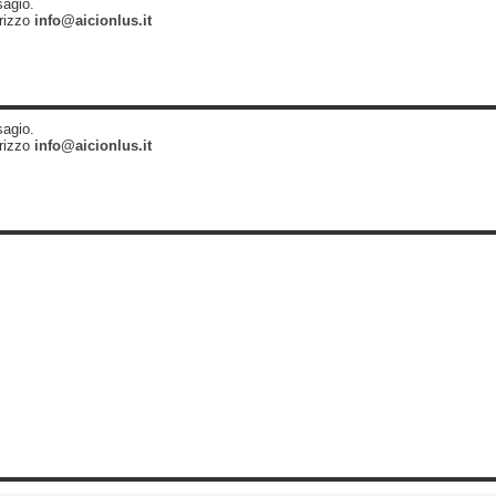
sagio.
irizzo
info@aicionlus.it
sagio.
irizzo
info@aicionlus.it