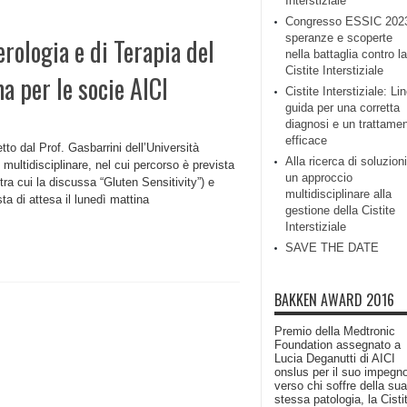
Interstiziale
Congresso ESSIC 202
speranze e scoperte
rologia e di Terapia del
nella battaglia contro la
Cistite Interstiziale
a per le socie AICI
Cistite Interstiziale: Li
guida per una corretta
diagnosi e un trattame
efficace
tto dal Prof. Gasbarrini dell’Università
Alla ricerca di soluzioni
multidisciplinare, nel cui percorso è prevista
un approccio
 tra cui la discussa “Gluten Sensitivity”) e
multidisciplinare alla
ta di attesa il lunedì mattina
gestione della Cistite
Interstiziale
SAVE THE DATE
BAKKEN AWARD 2016
Premio della Medtronic
Foundation assegnato a
Lucia Deganutti di AICI
onslus per il suo impegn
verso chi soffre della sua
stessa patologia, la Cisti