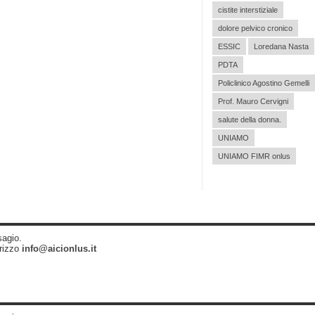
cistite interstiziale
dolore pelvico cronico
ESSIC
Loredana Nasta
PDTA
Policlinico Agostino Gemelli
Prof. Mauro Cervigni
salute della donna.
UNIAMO
UNIAMO FIMR onlus
sagio.
irizzo
info@aicionlus.it