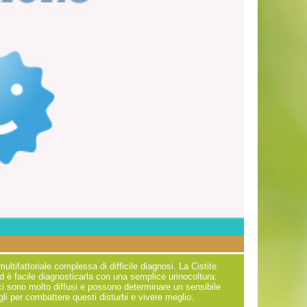
ltifattoriale complessa di difficile diagnosi. La Cistite
d è facile diagnosticarla con una semplice urinocoltura:
ogici sono molto diffusi e possono determinare un sensibile
gli per combattere questi disturbi e vivere meglio.