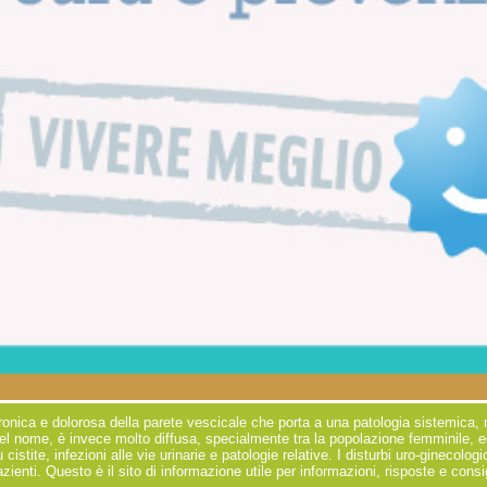
ronica e dolorosa della parete vescicale che porta a una patologia sistemica, mu
el nome, è invece molto diffusa, specialmente tra la popolazione femminile, e
 cistite, infezioni alle vie urinarie e patologie relative. I disturbi uro-ginecol
ienti. Questo è il sito di informazione utile per informazioni, risposte e consi