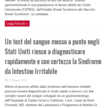
Gemelli” di Roma ha discusso la tesi sul tema la “Sintomi
gastrointestinali in una popolazione di donne affette da Cistite
Interstiziale (CI/PBS): dall’Irritable Bowel Syndrome alla Narcotic
Bowel Syndrome”, la candidata ...
Leggi Articolo »
Un test del sangue messo a punto negli
Stati Uniti riesce a diagnosticare
rapidamente e con certezza la Sindrome
da Intestino Irritabile
15 Maggio 2015
Milioni di persone afflitte dalla Sindrome dell’intestino irritabile
possono essere diagnosticate in modo rapido e preciso con due
semplici esami del sangue sviluppati da un gastroenterologo
dell’Ospedale di Cedars-Sinai in California. I test, creati da Mark
Pimentel, MD, direttore del Laboratorio e Programma di Motilità GI