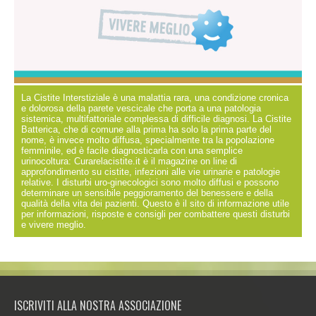
La Cistite Interstiziale è una malattia rara, una condizione cronica
e dolorosa della parete vescicale che porta a una patologia
sistemica, multifattoriale complessa di difficile diagnosi. La Cistite
Batterica, che di comune alla prima ha solo la prima parte del
nome, è invece molto diffusa, specialmente tra la popolazione
femminile, ed è facile diagnosticarla con una semplice
urinocoltura: Curarelacistite.it è il magazine on line di
approfondimento su cistite, infezioni alle vie urinarie e patologie
relative. I disturbi uro-ginecologici sono molto diffusi e possono
determinare un sensibile peggioramento del benessere e della
qualità della vita dei pazienti. Questo è il sito di informazione utile
per informazioni, risposte e consigli per combattere questi disturbi
e vivere meglio.
ISCRIVITI ALLA NOSTRA ASSOCIAZIONE