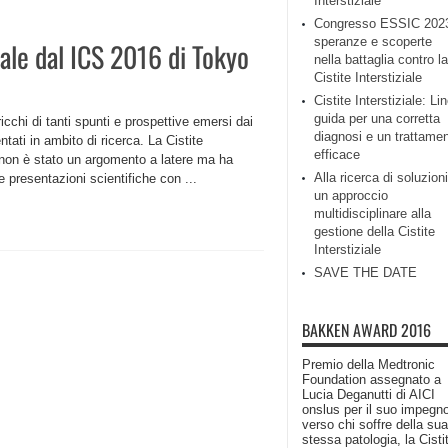
Interstiziale
Congresso ESSIC 202
speranze e scoperte
iale dal ICS 2016 di Tokyo
nella battaglia contro la
Cistite Interstiziale
Cistite Interstiziale: Li
guida per una corretta
icchi di tanti spunti e prospettive emersi dai
diagnosi e un trattame
ati in ambito di ricerca. La Cistite
efficace
e, non è stato un argomento a latere ma ha
Alla ricerca di soluzioni
e presentazioni scientifiche con ...
un approccio
multidisciplinare alla
gestione della Cistite
Interstiziale
SAVE THE DATE
BAKKEN AWARD 2016
Premio della Medtronic
Foundation assegnato a
Lucia Deganutti di AICI
onslus per il suo impegn
verso chi soffre della sua
stessa patologia, la Cisti