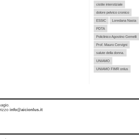
cistite interstiziale
dolore pelvico cronico
ESSIC
Loredana Nasta
PDTA
Policlinico Agostino Gemelli
Prof. Mauro Cervigni
salute della donna.
UNIAMO
UNIAMO FIMR onlus
sagio.
irizzo
info@aicionlus.it