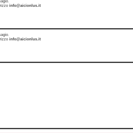
sagio.
irizzo
info@aicionlus.it
sagio.
irizzo
info@aicionlus.it