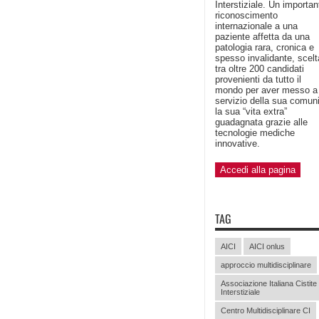
Interstiziale. Un importan
riconoscimento
internazionale a una
paziente affetta da una
patologia rara, cronica e
spesso invalidante, scelt
tra oltre 200 candidati
provenienti da tutto il
mondo per aver messo a
servizio della sua comun
la sua “vita extra”
guadagnata grazie alle
tecnologie mediche
innovative.
Accedi alla pagina
TAG
AICI
AICI onlus
approccio multidisciplinare
Associazione Italiana Cistite
Interstiziale
Centro Multidisciplinare CI