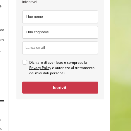
iniziative!
3:
nee
nto
:
Dichiaro di aver letto e compreso la
Privacy Policy
e autorizzo al trattamento
dei miei dati personali.
Iscriviti
o
te