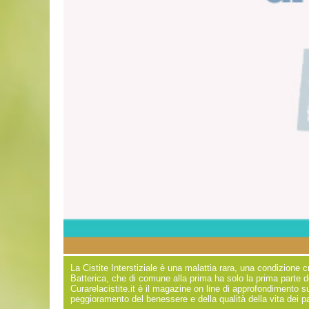
La Cistite Interstiziale è una malattia rara, una condizione c
Batterica, che di comune alla prima ha solo la prima parte d
Curarelacistite.it è il magazine on line di approfondimento su
peggioramento del benessere e della qualità della vita dei paz