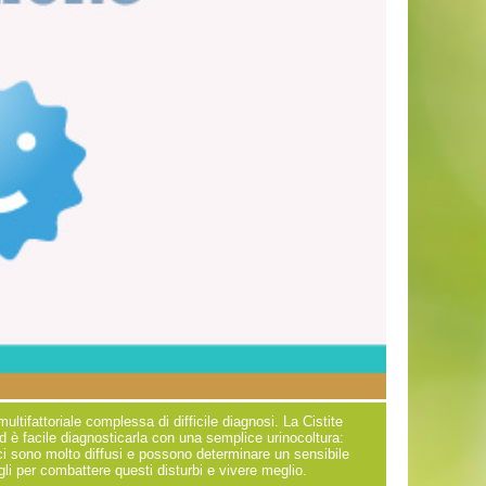
ltifattoriale complessa di difficile diagnosi. La Cistite
d è facile diagnosticarla con una semplice urinocoltura:
ogici sono molto diffusi e possono determinare un sensibile
gli per combattere questi disturbi e vivere meglio.