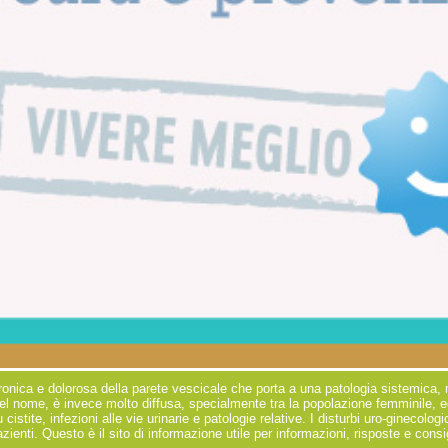
ronica e dolorosa della parete vescicale che porta a una patologia sistemica, mu
el nome, è invece molto diffusa, specialmente tra la popolazione femminile, e
 cistite, infezioni alle vie urinarie e patologie relative. I disturbi uro-ginecol
ienti. Questo è il sito di informazione utile per informazioni, risposte e consi