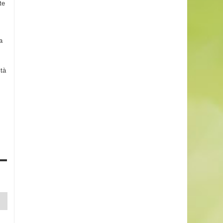
te
a
ità