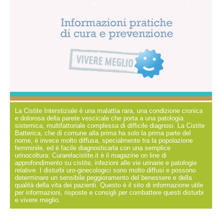
La Cistite Interstiziale è una malattia rara, una condizione cronica
e dolorosa della parete vescicale che porta a una patologia
sistemica, multifattoriale complessa di difficile diagnosi. La Cistite
Batterica, che di comune alla prima ha solo la prima parte del
nome, è invece molto diffusa, specialmente tra la popolazione
femminile, ed è facile diagnosticarla con una semplice
urinocoltura: Curarelacistite.it è il magazine on line di
approfondimento su cistite, infezioni alle vie urinarie e patologie
relative. I disturbi uro-ginecologici sono molto diffusi e possono
determinare un sensibile peggioramento del benessere e della
qualità della vita dei pazienti. Questo è il sito di informazione utile
per informazioni, risposte e consigli per combattere questi disturbi
e vivere meglio.