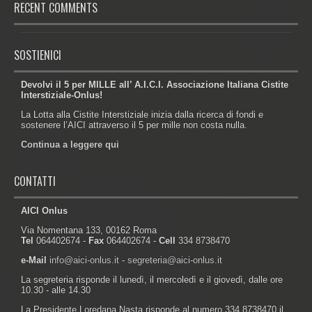
RECENT COMMENTS
SOSTIENICI
Devolvi il 5 per MILLE all’ A.I.C.I. Associazione Italiana Cistite
Interstiziale-Onlus!
La Lotta alla Cistite Interstiziale inizia dalla ricerca di fondi e
sostenere l’AICI attraverso il 5 per mille non costa nulla.
Continua a leggere qui
CONTATTI
AICI Onlus
Via Nomentana 133, 00162 Roma
Tel
064402674 -
Fax
064402674 -
Cell
334 8738470
e-Mail
info@aici-onlus.it
-
segreteria@aici-onlus.it
La segreteria risponde il lunedì, il mercoledì e il giovedì, dalle ore
10.30 - alle 14.30
La Presidente Loredana Nasta risponde al numero 334 8738470 il