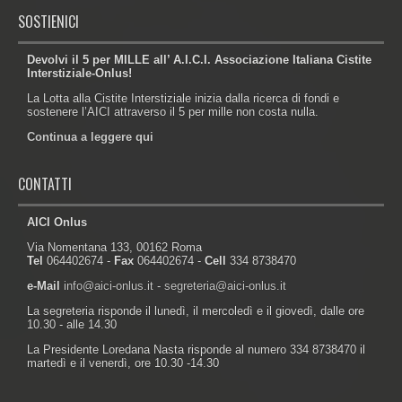
SOSTIENICI
Devolvi il 5 per MILLE all’ A.I.C.I. Associazione Italiana Cistite
Interstiziale-Onlus!
La Lotta alla Cistite Interstiziale inizia dalla ricerca di fondi e
sostenere l’AICI attraverso il 5 per mille non costa nulla.
Continua a leggere qui
CONTATTI
AICI Onlus
Via Nomentana 133, 00162 Roma
Tel
064402674 -
Fax
064402674 -
Cell
334 8738470
e-Mail
info@aici-onlus.it
-
segreteria@aici-onlus.it
La segreteria risponde il lunedì, il mercoledì e il giovedì, dalle ore
10.30 - alle 14.30
La Presidente Loredana Nasta risponde al numero 334 8738470 il
martedì e il venerdì, ore 10.30 -14.30