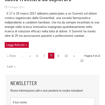
9 Maggio 2017
Il 17 e 18 marzo 2017 abbiamo partecipato a un Summit sul dolore
cronico organizzato dalla Grunenthal, una società farmaceutica
indipendente a carattere familiare, che ha da sempre incentrato le sue
energie nella ricerca innovativa impegnata quotidianamente nella
ricerca di soluzioni efficaci nella lotta al dolore. Il Summit ha riunito
oltre di 25 tra associazioni pazienti e professionisti sanitari ...
Leggi Articolo »
8
« First
...
«
6
7
9
10
»
Pagina 8 di 22
20
...
Last »
NEWSLETTER
Ricevi informazioni utili e non perdere le nostre iniziative!