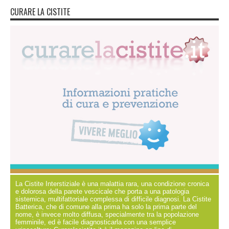
CURARE LA CISTITE
La Cistite Interstiziale è una malattia rara, una condizione cronica
e dolorosa della parete vescicale che porta a una patologia
sistemica, multifattoriale complessa di difficile diagnosi. La Cistite
Batterica, che di comune alla prima ha solo la prima parte del
nome, è invece molto diffusa, specialmente tra la popolazione
femminile, ed è facile diagnosticarla con una semplice