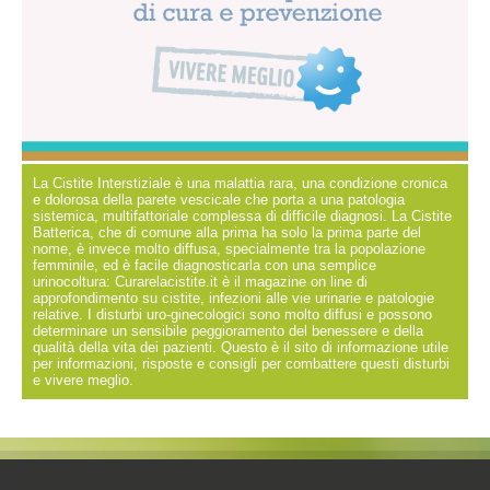
La Cistite Interstiziale è una malattia rara, una condizione cronica
e dolorosa della parete vescicale che porta a una patologia
sistemica, multifattoriale complessa di difficile diagnosi. La Cistite
Batterica, che di comune alla prima ha solo la prima parte del
nome, è invece molto diffusa, specialmente tra la popolazione
femminile, ed è facile diagnosticarla con una semplice
urinocoltura: Curarelacistite.it è il magazine on line di
approfondimento su cistite, infezioni alle vie urinarie e patologie
relative. I disturbi uro-ginecologici sono molto diffusi e possono
determinare un sensibile peggioramento del benessere e della
qualità della vita dei pazienti. Questo è il sito di informazione utile
per informazioni, risposte e consigli per combattere questi disturbi
e vivere meglio.