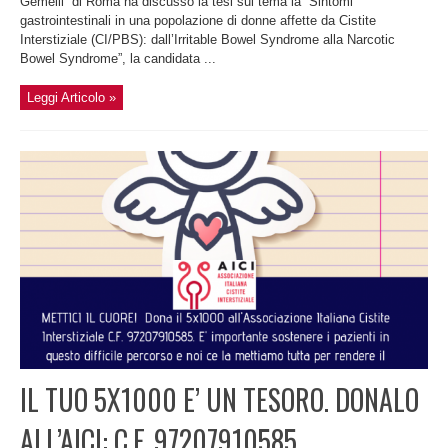
Gemelli” di Roma ha discusso la tesi sul tema la “Sintomi
gastrointestinali in una popolazione di donne affette da Cistite
Interstiziale (CI/PBS): dall’Irritable Bowel Syndrome alla Narcotic
Bowel Syndrome”, la candidata ...
Leggi Articolo »
IL TUO 5X1000 E’ UN TESORO. DONALO
ALL’AICI: C.F. 97207910585