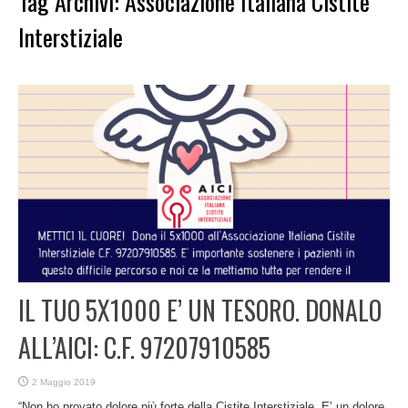
Tag Archivi:
Associazione Italiana Cistite
Interstiziale
IL TUO 5X1000 E’ UN TESORO. DONALO
ALL’AICI: C.F. 97207910585
2 Maggio 2019
“Non ho provato dolore più forte della Cistite Interstiziale. E’ un dolore