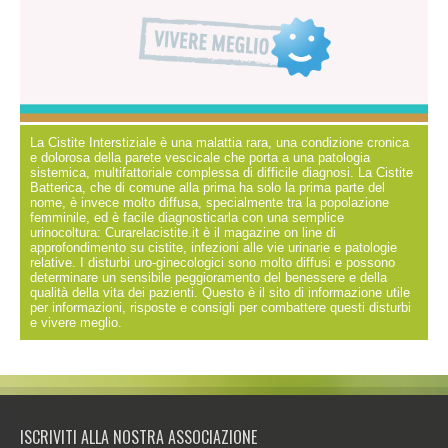
La Cistite Interstiziale è una malattia rara, una condizione cronica
e dolorosa della parete vescicale che porta a una patologia
sistemica, multifattoriale complessa di difficile diagnosi. La Cistite
Batterica, che di comune alla prima ha solo la prima parte del
nome, è invece molto diffusa, specialmente tra la popolazione
femminile, ed è facile diagnosticarla con una semplice
urinocoltura: Curarelacistite.it è il magazine on line di
approfondimento su cistite, infezioni alle vie urinarie e patologie
relative. I disturbi uro-ginecologici sono molto diffusi e possono
determinare un sensibile peggioramento del benessere e della
qualità della vita dei pazienti. Questo è il sito di informazione utile
per informazioni, risposte e consigli per combattere questi disturbi
e vivere meglio.
ISCRIVITI ALLA NOSTRA ASSOCIAZIONE